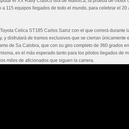
sputar el XX Rally Clásico Isla de Mallorca, la prueba de motor 
o a 115 equipos llegados de todo el mundo, para celebrar el 20 
l Toyota Celica ST185 Carlos Sainz con el que correrá durante l
y, y disfrutará de tramos exclusivos que se cierran únicamente 
amo de Sa Calobra, que con su giro completo de 360 grados en 
misma, es el más esperado tanto para los pilotos llegados de 
los miles de aficionados que siguen la carrera.