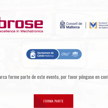
arca forme parte de este evento, por favor póngase en con
FORMA PARTE