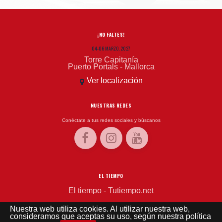
¡NO FALTES!
04-06 MARZO, 2027
Torre Capitanía
Puerto Portals - Mallorca
Ver localización
NUESTRAS REDES
Conéctate a tus redes sociales y búscanos
EL TIEMPO
El tiempo - Tutiempo.net
Nuestra web utiliza cookies. Al utilizar nuestra web,
consideramos que aceptas su uso, según nuestra política
©
2019 WEB CREADA Y DISEÑADA POR
MASLOW PUBLICIDAD
-
AVISO LEGAL