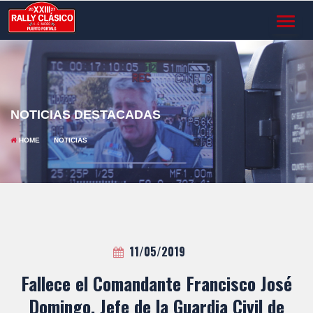
TOGGL
NAVIG
NOTICIAS DESTACADAS
HOME
NOTICIAS
11/05/2019
Fallece el Comandante Francisco José
Domingo, Jefe de la Guardia Civil de