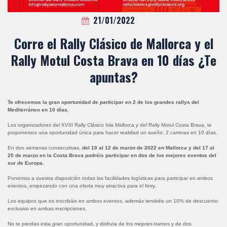
21/01/2022
Corre el Rally Clásico de Mallorca y el
Rally Motul Costa Brava en 10 días ¿Te
apuntas?
Te ofrecemos la gran oportunidad de participar en 2 de los grandes rallys del
Mediterráneo en 10 días.
Los organizadores del XVIII Rally Clásico Isla Mallorca y del Rally Motul Costa Brava, te
proponemos una oportunidad única para hacer realidad un sueño: 2 carreras en 10 días.
En dos semanas consecutivas,
del 10 al 12 de marzo de 2022 en Mallorca y del 17 al
20 de marzo en la Costa Brava podréis participar en dos de los mejores eventos del
sur de Europa.
Ponemos a vuestra disposición todas las facilidades logísticas para participar en ambos
eventos, empezando con una oferta muy atractiva para el ferry.
Los equipos que os inscribáis en ambos eventos, además tendréis un 10% de descuento
exclusivo en ambas inscripciones.
No te pierdas esta gran oportunidad, y disfruta de los mejores tramos y de dos