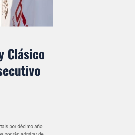
y Clásico
secutivo
rtals por décimo año
os podrán admirar de