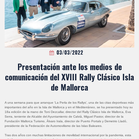
03/03/2022
Presentación ante los medios de
comunicación del XVIII Rally Clásico Isla
de Mallorca
A una semana para que arranque ‘La Perla de los Rallys’, una de las citas deportivas más
importantes del año en la Isla de Mallorca y en el Mediterráneo, se ha presentado hoy su
18a edición de la mano de Toni Dezcallar, director del Rally Clásico Isla de Mallorca, Eva
Serra, teniente de Alcalde del Ayuntamiento de Calvià, Miguel Pastor, director de la
Fundación Mallorca Turismo, Àlvaro Irala, director de Puerto Portals y Demetrio Lladó,
presidente de la Federación de Automovilismo de las Islas Baleares.
Tras dos años con muchas limitaciones de movilidad internacional por la pandemia, esta