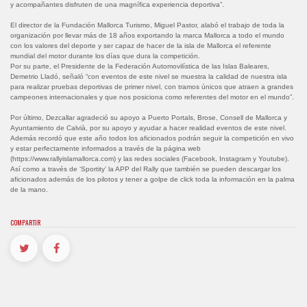
y acompañantes disfruten de una magnífica experiencia deportiva”.
El director de la Fundación Mallorca Turismo, Miguel Pastor, alabó el trabajo de toda la
organización por llevar más de 18 años exportando la marca Mallorca a todo el mundo
con los valores del deporte y ser capaz de hacer de la isla de Mallorca el referente
mundial del motor durante los días que dura la competición.
Por su parte, el Presidente de la Federación Automovilística de las Islas Baleares,
Demetrio Lladó, señaló “con eventos de este nivel se muestra la calidad de nuestra isla
para realizar pruebas deportivas de primer nivel, con tramos únicos que atraen a grandes
campeones internacionales y que nos posiciona como referentes del motor en el mundo”.
Por último, Dezcallar agradeció su apoyo a Puerto Portals, Brose, Consell de Mallorca y
Ayuntamiento de Calvià, por su apoyo y ayudar a hacer realidad eventos de este nivel.
Además recordó que este año todos los aficionados podrán seguir la competición en vivo
y estar perfectamente informados a través de la página web
(https://www.rallyislamallorca.com) y las redes sociales (Facebook, Instagram y Youtube).
Así como a través de ‘Sportity’ la APP del Rally que también se pueden descargar los
aficionados además de los pilotos y tener a golpe de click toda la información en la palma
de la mano.
COMPARTIR