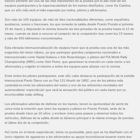
edición promete ser una de las más importantes de la prueba por el alto nivel de los
equipos participantes y la espectacularidad de los tramos diseñados, como Sa Calobra,
que un año más será el más esperado por todos, pilotos y aficionados.
Son más de 100 equipos, de más de diez nacionalidades diferentes, como españoles,
austriacos, suizos o franceses, los que tomarán la salida desde Puerto Portals el próximo
10 de marzo y disputarán la victoria durante las tres jornadas de la prueba hasta el 12 de
marzo, cuando se dará a conocer al campeón de la competición tras correr los 15 tramos
y más de 650 kilómetros cronometrados.
Esta elevada internacionalización de equipos hace que la prueba sea una de las más
exigentes del motor clásico, ya que participan grandes campeones nacionales e
internacionales como Nadal Galiana o Kris Rosenberger, o pilotos del FIA World Rally
Championship (WRC) como Seb Perez, que garantizan la emoción en cada tramo a los
aficionados y exigirán el máximo a todos los equipos para alzarse con la victoria.
Entre todos los pilotos participantes, este año cabe destacar la participación de la estrella
internacional Paolo Diana con su Fiat 131 Abarth de 1982, uno de los pilotos más
carismáticos entre los aficionados del motor y uno de los referentes mundiales del
automovilismo ‘espectáculo’ que será la sensación del público en cada tramo por su
inconfundible estilo drifting.
Los aficionados además de disfrutar en los tramos, tienen la oportunidad de sentir de
cerca toda la emoción que viven los equipos y pilotos en Puerto Portals, sede de la
prueba desde hace ya 10 años, y enclave único para pasear y observar todos los
vehículos, disfrutar de la salida desde la dársena principal o la misma entrega de premios
el último día de la competición.
Así como en el tramo espectáculo, tramo no puntuable, pero que se ha diseñado con el
único objetivo de agradecer a los aficionados su apoyo incondicional durante estos dos