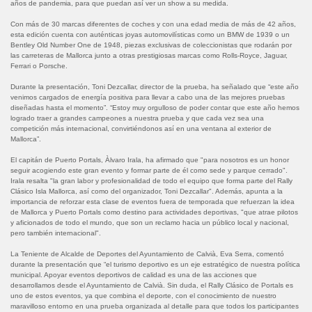
años de pandemia, para que puedan así ver un show a su medida.
Con más de 30 marcas diferentes de coches y con una edad media de más de 42 años,
esta edición cuenta con auténticas joyas automovilísticas como un BMW de 1939 o un
Bentley Old Number One de 1948, piezas exclusivas de coleccionistas que rodarán por
las carreteras de Mallorca junto a otras prestigiosas marcas como Rolls-Royce, Jaguar,
Ferrari o Porsche.
Durante la presentación, Toni Dezcallar, director de la prueba, ha señalado que “este año
venimos cargados de energía positiva para llevar a cabo una de las mejores pruebas
diseñadas hasta el momento”. “Estoy muy orgulloso de poder contar que este año hemos
logrado traer a grandes campeones a nuestra prueba y que cada vez sea una
competición más internacional, convirtiéndonos así en una ventana al exterior de
Mallorca”.
El capitán de Puerto Portals, Àlvaro Irala, ha afirmado que "para nosotros es un honor
seguir acogiendo este gran evento y formar parte de él como sede y parque cerrado".
Irala resalta "la gran labor y profesionalidad de todo el equipo que forma parte del Rally
Clásico Isla Mallorca, así como del organizador, Toni Dezcallar". Además, apunta a la
importancia de reforzar esta clase de eventos fuera de temporada que refuerzan la idea
de Mallorca y Puerto Portals como destino para actividades deportivas, "que atrae pilotos
y aficionados de todo el mundo, que son un reclamo hacia un público local y nacional,
pero también internacional".
La Teniente de Alcalde de Deportes del Ayuntamiento de Calvià, Eva Serra, comentó
durante la presentación que “el turismo deportivo es un eje estratégico de nuestra política
municipal. Apoyar eventos deportivos de calidad es una de las acciones que
desarrollamos desde el Ayuntamiento de Calvià. Sin duda, el Rally Clásico de Portals es
uno de estos eventos, ya que combina el deporte, con el conocimiento de nuestro
maravilloso entorno en una prueba organizada al detalle para que todos los participantes