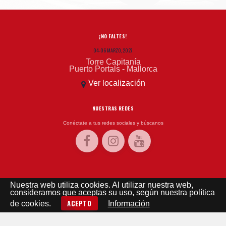
¡NO FALTES!
04-06 MARZO, 2027
Torre Capitanía
Puerto Portals - Mallorca
Ver localización
NUESTRAS REDES
Conéctate a tus redes sociales y búscanos
EL TIEMPO
Nuestra web utiliza cookies. Al utilizar nuestra web,
consideramos que aceptas su uso, según nuestra política
El tiempo - Tutiempo.net
ACEPTO
de cookies.
Información
©
2019 WEB CREADA Y DISEÑADA POR
MASLOW PUBLICIDAD
-
AVISO LEGAL