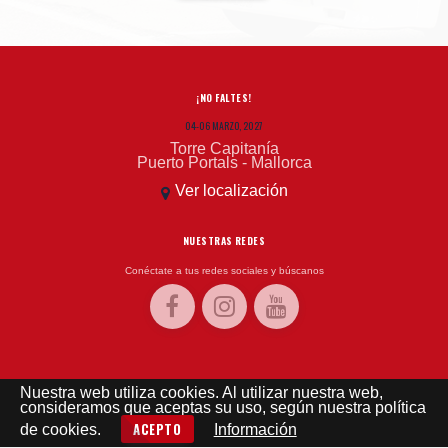
¡NO FALTES!
04-06 MARZO, 2027
Torre Capitanía
Puerto Portals - Mallorca
Ver localización
NUESTRAS REDES
Conéctate a tus redes sociales y búscanos
EL TIEMPO
Nuestra web utiliza cookies. Al utilizar nuestra web,
consideramos que aceptas su uso, según nuestra política
El tiempo - Tutiempo.net
ACEPTO
de cookies.
Información