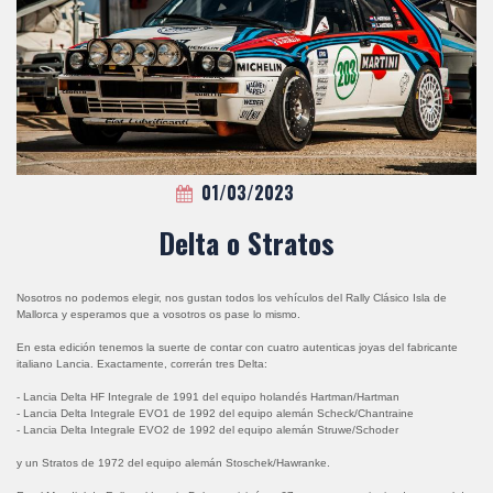
01/03/2023
Delta o Stratos
Nosotros no podemos elegir, nos gustan todos los vehículos del Rally Clásico Isla de
Mallorca y esperamos que a vosotros os pase lo mismo.
En esta edición tenemos la suerte de contar con cuatro autenticas joyas del fabricante
italiano Lancia. Exactamente, correrán tres Delta:
- Lancia Delta HF Integrale de 1991 del equipo holandés Hartman/Hartman
- Lancia Delta Integrale EVO1 de 1992 del equipo alemán Scheck/Chantraine
- Lancia Delta Integrale EVO2 de 1992 del equipo alemán Struwe/Schoder
y un Stratos de 1972 del equipo alemán Stoschek/Hawranke.