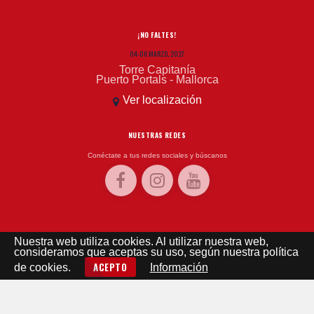
¡NO FALTES!
04-06 MARZO, 2027
Torre Capitanía
Puerto Portals - Mallorca
Ver localización
NUESTRAS REDES
Conéctate a tus redes sociales y búscanos
EL TIEMPO
Nuestra web utiliza cookies. Al utilizar nuestra web,
consideramos que aceptas su uso, según nuestra política
El tiempo - Tutiempo.net
ACEPTO
de cookies.
Información
©
2019 WEB CREADA Y DISEÑADA POR
MASLOW PUBLICIDAD
-
AVISO LEGAL