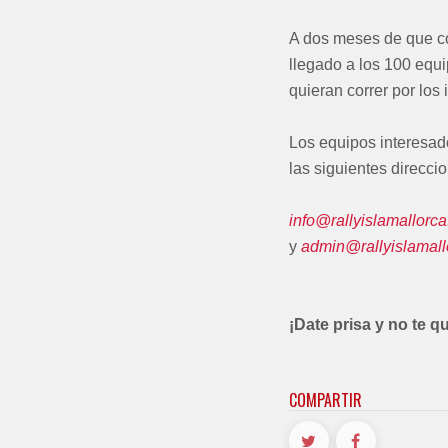
A dos meses de que co
llegado a los 100 equi
quieran correr por los
Los equipos interesado
las siguientes direcci
info@rallyislamallorc
y
admin@rallyislamal
¡Date prisa y no te q
COMPARTIR