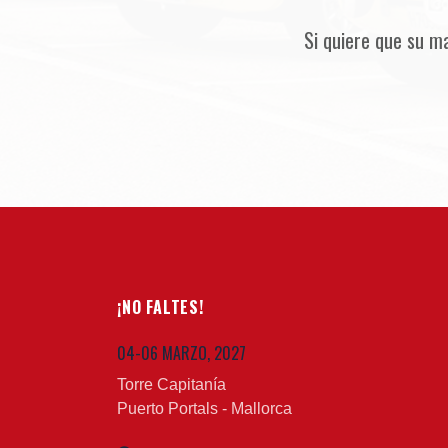
Si quiere que su m
¡NO FALTES!
04-06 MARZO, 2027
Torre Capitanía
Puerto Portals - Mallorca