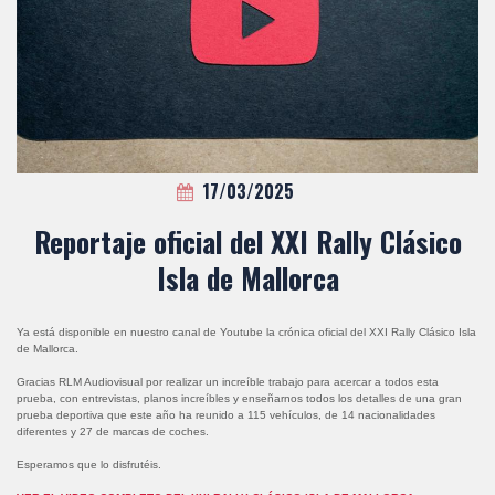
17/03/2025
Reportaje oficial del XXI Rally Clásico
Isla de Mallorca
Ya está disponible en nuestro canal de Youtube la crónica oficial del XXI Rally Clásico Isla
de Mallorca.
Gracias RLM Audiovisual por realizar un increíble trabajo para acercar a todos esta
prueba, con entrevistas, planos increíbles y enseñarnos todos los detalles de una gran
prueba deportiva que este año ha reunido a 115 vehículos, de 14 nacionalidades
diferentes y 27 de marcas de coches.
Esperamos que lo disfrutéis.