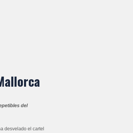
 Mallorca
epetibles del
ha desvelado el cartel