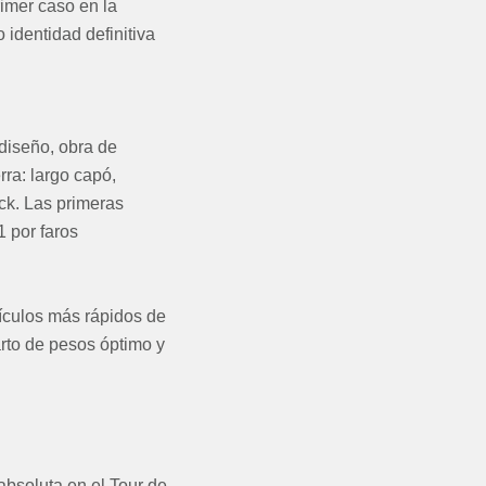
rimer caso en la
 identidad definitiva
diseño, obra de
ra: largo capó,
k. Las primeras
1 por faros
hículos más rápidos de
arto de pesos óptimo y
 absoluta en el Tour de