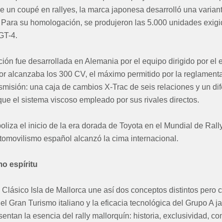
e un coupé en rallyes, la marca japonesa desarrolló una variante
s. Para su homologación, se produjeron las 5.000 unidades exigid
GT-4.
ión fue desarrollada en Alemania por el equipo dirigido por el 
or alcanzaba los 300 CV, el máximo permitido por la reglament
misión: una caja de cambios X-Trac de seis relaciones y un dife
que el sistema viscoso empleado por sus rivales directos.
liza el inicio de la era dorada de Toyota en el Mundial de Rall
omovilismo español alcanzó la cima internacional.
o espíritu
ly Clásico Isla de Mallorca une así dos conceptos distintos pero
el Gran Turismo italiano y la eficacia tecnológica del Grupo A
entan la esencia del rally mallorquín: historia, exclusividad, co