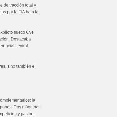
 de tracción total y
as por la FIA bajo la
expiloto sueco Ove
ación. Destacaba
rencial central
yes, sino también el
 complementarios: la
 japonés. Dos máquinas
mpetición y pasión.