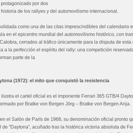
n, protagonizado por dos
historia de los rallyes y del automovilismo internacional.
olidada como una de las citas imprescindibles del calendario 
 isla en el epicentro mundial del automovilismo histórico, con t
alobra, cerrados al tráfico únicamente para la disputa de esta
a a la perfección el espíritu del rally: una competición reservad
orman parte de la
tona (1972): el mito que conquistó la resistencia
ilustra el cartel oficial es el imponente Ferrari 365 GTB/4 Dayt
formado por Bratke von Bergen Jörg – Bratke von Bergen Anja.
en el Salón de París de 1968, su denominación oficial pronto q
de “Daytona”, acuñado tras la histórica victoria absoluta de Fer