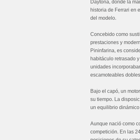
Daytona, donde la marc
historia de Ferrari en
del modelo.
Concebido como sustit
prestaciones y modern
Pininfarina, es consid
habitáculo retrasado 
unidades incorporaban u
escamoteables dobles
Bajo el capó, un motor
su tiempo. La disposic
un equilibrio dinámico
Aunque nació como coc
competición. En las 2
posiciones de su catego