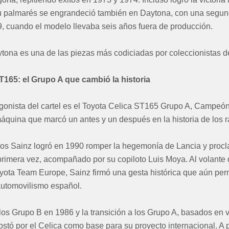
u palmarés se engrandeció también en Daytona, con una segun
9, cuando el modelo llevaba seis años fuera de producción.
tona es una de las piezas más codiciadas por coleccionistas d
T165: el Grupo A que cambió la historia
agonista del cartel es el Toyota Celica ST165 Grupo A, Camp
quina que marcó un antes y un después en la historia de los ra
los Sainz logró en 1990 romper la hegemonía de Lancia y pro
primera vez, acompañado por su copiloto Luis Moya. Al volante 
yota Team Europe, Sainz firmó una gesta histórica que aún p
automovilismo español.
 los Grupo B en 1986 y la transición a los Grupo A, basados en 
stó por el Celica como base para su proyecto internacional. A 