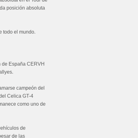
da posición absoluta
e todo el mundo.
eón de España CERVH
llyes.
clamarse campeón del
del Celica GT-4
ermanece como uno de
vehículos de
pesar de las