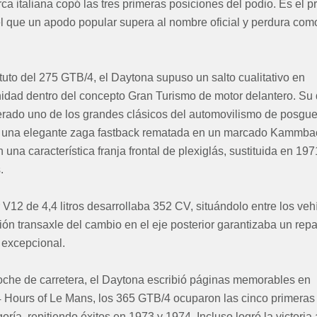
a italiana copó las tres primeras posiciones del podio. Es el p
 el que un apodo popular supera al nombre oficial y perdura como
uto del 275 GTB/4, el Daytona supuso un salto cualitativo en
idad dentro del concepto Gran Turismo de motor delantero. Su 
erado uno de los grandes clásicos del automovilismo de posguer
y una elegante zaga fastback rematada en un marcado Kammbac
na característica franja frontal de plexiglás, sustituida en 197
.
 V12 de 4,4 litros desarrollaba 352 CV, situándolo entre los ve
ión transaxle del cambio en el eje posterior garantizaba un rep
 excepcional.
he de carretera, el Daytona escribió páginas memorables en
4 Hours of Le Mans, los 365 GTB/4 ocuparon las cinco primeras
ría, repitiendo éxitos en 1973 y 1974. Incluso logró la victoria