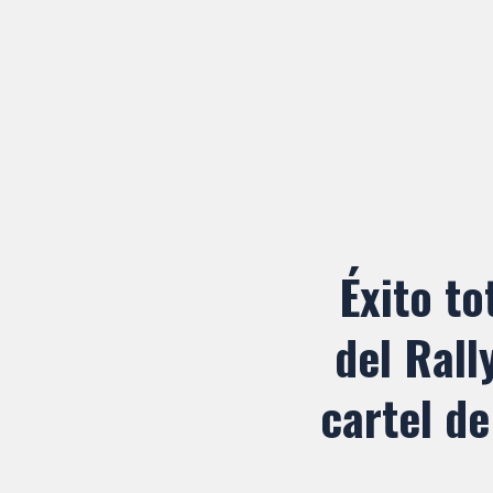
Éxito to
del Rall
cartel d