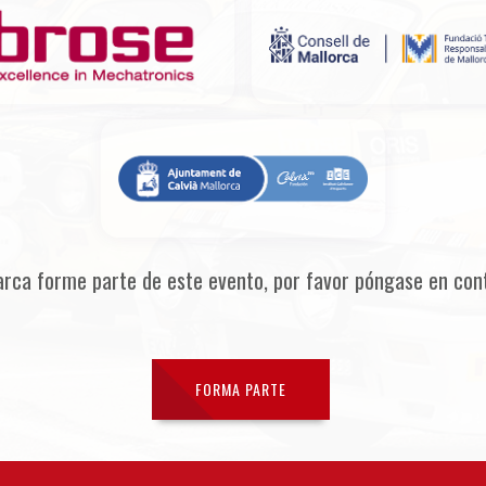
arca forme parte de este evento, por favor póngase en con
FORMA PARTE