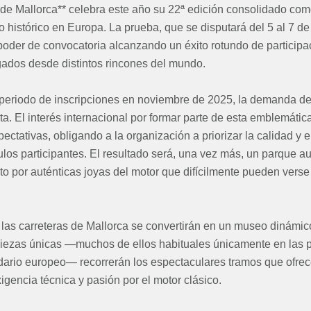
a de Mallorca** celebra este año su 22ª edición consolidado co
o histórico en Europa. La prueba, que se disputará del 5 al 7 de
oder de convocatoria alcanzando un éxito rotundo de participa
egados desde distintos rincones del mundo.
 periodo de inscripciones en noviembre de 2025, la demanda de 
ta. El interés internacional por formar parte de esta emblemáti
ctativas, obligando a la organización a priorizar la calidad y el
ulos participantes. El resultado será, una vez más, un parque au
o por auténticas joyas del motor que difícilmente pueden verse
 las carreteras de Mallorca se convertirán en un museo dinámic
piezas únicas —muchos de ellos habituales únicamente en las
ndario europeo— recorrerán los espectaculares tramos que ofrec
xigencia técnica y pasión por el motor clásico.