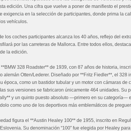
sta edición. Una cifra que vuelve a poner de manifiesto el presti
de exigencia en la selección de participantes, donde prima la cal
los vehículos.
 los coches participantes alcanza los 40 años, reflejo del extr
filará por las carreteras de Mallorca. Entre todos ellos, destaca
de la edición.
 **BMW 328 Roadster** de 1939, con 87 años de historia, inscrit
o alemán Otten/Lederer. Diseñado por **Fritz Fiedler**, el 328 
 época, como un bastidor tubular y un motor con cámaras de 
odas sus versiones se fabricaron únicamente 464 unidades. Su p
ally** y un quinto puesto absoluto —primero en su categoría— 
dolo como uno de los deportivos más emblemáticos de preguer
dad figura el **Austin Healey 100** de 1955, inscrito en Regu
Eslovenia. Su denominación “100” fue elegida por Healey para