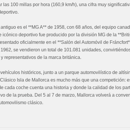
 las 100 millas por hora (160,9 km/h), una cifra muy significati
deportivo.
s antiguo es el **MG A** de 1958, con 68 años, del equipo cana
icónico deportivo fue producido por la división MG de la **Brit
esentado oficialmente en el **Salón del Automóvil de Fráncfort**
 1962, se vendieron un total de 101.081 unidades, convirtiéndo
 representativos de la marca británica.
vehículos históricos, junto a un parque automovilístico de altísi
y Clásico Isla de Mallorca es mucho más que una competición: e
e cada coche cuenta una historia y donde la calidad de los part
tivo de la prueba. Del 5 al 7 de marzo, Mallorca volverá a conver
tomovilismo clásico.