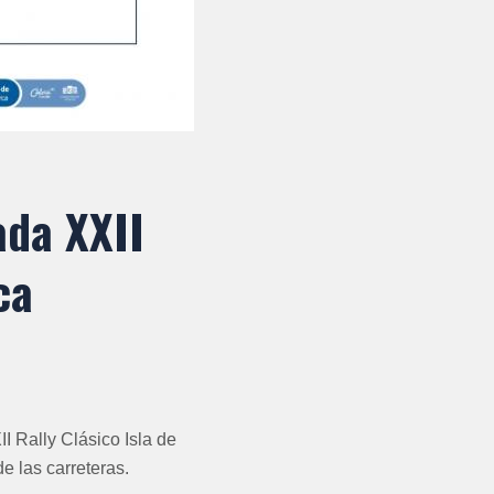
ada XXII
ca
I Rally Clásico Isla de
e las carreteras.