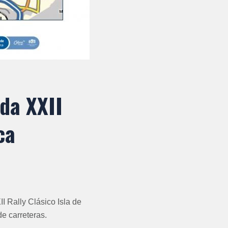
da XXII
ca
I Rally Clásico Isla de
de carreteras.