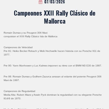
07/03/2026
Campeones XXII Rally Clásico de
Mallorca
Romain Dumas y su Peugeot 306 Maxi
conquistan el XXII Rally Clásico Isla de Mallorca
Campeones de Velocidad
Pre 81: Heiko Becker Robach y Meik Hochwelle hacen historia con su Porsche 911 de
1977.
Pre 90: Yann Munhowen y Luc Kalmes imponen su ritmo con el BMW M3 E30 de 1987.
Pre 98: Romain Dumas y Guilhem Zazurca arrasan al volante del potente Peugeot 306
Maxi de 1997.
Campeones de Regularidad
Media Alta: Ruben Maes y Aswin Pyck dominan la regularidad con su elegante Porsche
914/6 de 1970.