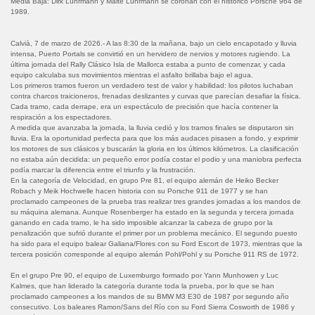
Media Baja: Dirk Lührmann y Malte Lührmann se coronan con el histórico Porsche 964 de
1989.
Calvià, 7 de marzo de 2026.- A las 8:30 de la mañana, bajo un cielo encapotado y lluvia
intensa, Puerto Portals se convirtió en un hervidero de nervios y motores rugiendo. La
última jornada del Rally Clásico Isla de Mallorca estaba a punto de comenzar, y cada
equipo calculaba sus movimientos mientras el asfalto brillaba bajo el agua.
Los primeros tramos fueron un verdadero test de valor y habilidad: los pilotos luchaban
contra charcos traicioneros, frenadas deslizantes y curvas que parecían desafiar la física.
Cada tramo, cada derrape, era un espectáculo de precisión que hacía contener la
respiración a los espectadores.
A medida que avanzaba la jornada, la lluvia cedió y los tramos finales se disputaron sin
lluvia. Era la oportunidad perfecta para que los más audaces pisasen a fondo, y exprimir
los motores de sus clásicos y buscarán la gloria en los últimos kilómetros. La clasificación
no estaba aún decidida: un pequeño error podía costar el podio y una maniobra perfecta
podía marcar la diferencia entre el triunfo y la frustración.
En la categoría de Velocidad, en grupo Pre 81, el equipo alemán de Heiko Becker
Robach y Meik Hochwelle hacen historia con su Porsche 911 de 1977 y se han
proclamado campeones de la prueba tras realizar tres grandes jornadas a los mandos de
su máquina alemana. Aunque Rosenberger ha estado en la segunda y tercera jornada
ganando en cada tramo, le ha sido imposible alcanzar la cabeza de grupo por la
penalización que sufrió durante el primer por un problema mecánico. El segundo puesto
ha sido para el equipo balear Galiana/Flores con su Ford Escort de 1973, mientras que la
tercera posición corresponde al equipo alemán Pohl/Pohl y su Porsche 911 RS de 1972.
En el grupo Pre 90, el equipo de Luxemburgo formado por Yann Munhowen y Luc
Kalmes, que han liderado la categoría durante toda la prueba, por lo que se han
proclamado campeones a los mandos de su BMW M3 E30 de 1987 por segundo año
consecutivo. Los baleares Ramon/Sans del Río con su Ford Sierra Cosworth de 1986 y