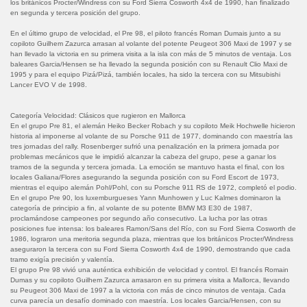
los británicos Procter/Windress con su Ford Sierra Cosworth 4x4 de 1990, han finalizado
en segunda y tercera posición del grupo.
En el último grupo de velocidad, el Pre 98, el piloto francés Roman Dumais junto a su
copiloto Guilhem Zazurca arrasan al volante del potente Peugeot 306 Maxi de 1997 y se
han llevado la victoria en su primera visita a la isla con más de 5 minutos de ventaja. Los
baleares Garcia/Hensen se ha llevado la segunda posición con su Renault Clio Maxi de
1995 y para el equipo Pizá/Pizá, también locales, ha sido la tercera con su Mitsubishi
Lancer EVO V de 1998.
Categoría Velocidad: Clásicos que rugieron en Mallorca
En el grupo Pre 81, el alemán Heiko Becker Robach y su copiloto Meik Hochwelle hicieron
historia al imponerse al volante de su Porsche 911 de 1977, dominando con maestría las
tres jornadas del rally. Rosenberger sufrió una penalización en la primera jornada por
problemas mecánicos que le impidió alcanzar la cabeza del grupo, pese a ganar los
tramos de la segunda y tercera jornada. La emoción se mantuvo hasta el final, con los
locales Galiana/Flores asegurando la segunda posición con su Ford Escort de 1973,
mientras el equipo alemán Pohl/Pohl, con su Porsche 911 RS de 1972, completó el podio.
En el grupo Pre 90, los luxemburgueses Yann Munhowen y Luc Kalmes dominaron la
categoría de principio a fin, al volante de su potente BMW M3 E30 de 1987,
proclamándose campeones por segundo año consecutivo. La lucha por las otras
posiciones fue intensa: los baleares Ramon/Sans del Río, con su Ford Sierra Cosworth de
1986, lograron una meritoria segunda plaza, mientras que los británicos Procter/Windress
aseguraron la tercera con su Ford Sierra Cosworth 4x4 de 1990, demostrando que cada
tramo exigía precisión y valentía.
El grupo Pre 98 vivió una auténtica exhibición de velocidad y control. El francés Romain
Dumas y su copiloto Guilhem Zazurca arrasaron en su primera visita a Mallorca, llevando
su Peugeot 306 Maxi de 1997 a la victoria con más de cinco minutos de ventaja. Cada
curva parecía un desafío dominado con maestría. Los locales Garcia/Hensen, con su