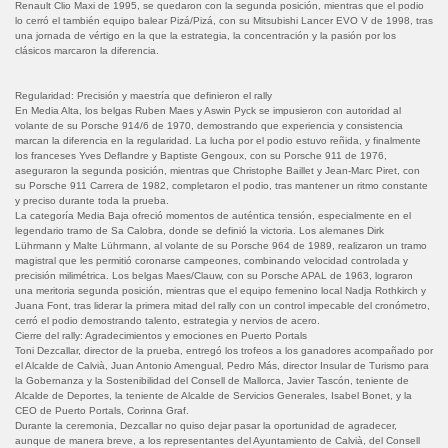
Renault Clio Maxi de 1995, se quedaron con la segunda posición, mientras que el podio
lo cerró el también equipo balear Pizá/Pizá, con su Mitsubishi Lancer EVO V de 1998, tras
una jornada de vértigo en la que la estrategia, la concentración y la pasión por los
clásicos marcaron la diferencia.
Regularidad: Precisión y maestría que definieron el rally
En Media Alta, los belgas Ruben Maes y Aswin Pyck se impusieron con autoridad al
volante de su Porsche 914/6 de 1970, demostrando que experiencia y consistencia
marcan la diferencia en la regularidad. La lucha por el podio estuvo reñida, y finalmente
los franceses Yves Deflandre y Baptiste Gengoux, con su Porsche 911 de 1976,
aseguraron la segunda posición, mientras que Christophe Baillet y Jean-Marc Piret, con
su Porsche 911 Carrera de 1982, completaron el podio, tras mantener un ritmo constante
y preciso durante toda la prueba.
La categoría Media Baja ofreció momentos de auténtica tensión, especialmente en el
legendario tramo de Sa Calobra, donde se definió la victoria. Los alemanes Dirk
Lührmann y Malte Lührmann, al volante de su Porsche 964 de 1989, realizaron un tramo
magistral que les permitió coronarse campeones, combinando velocidad controlada y
precisión milimétrica. Los belgas Maes/Clauw, con su Porsche APAL de 1963, lograron
una meritoria segunda posición, mientras que el equipo femenino local Nadja Rothkirch y
Juana Font, tras liderar la primera mitad del rally con un control impecable del cronómetro,
cerró el podio demostrando talento, estrategia y nervios de acero.
Cierre del rally: Agradecimientos y emociones en Puerto Portals
Toni Dezcallar, director de la prueba, entregó los trofeos a los ganadores acompañado por
el Alcalde de Calvià, Juan Antonio Amengual, Pedro Más, director Insular de Turismo para
la Gobernanza y la Sostenibilidad del Consell de Mallorca, Javier Tascón, teniente de
Alcalde de Deportes, la teniente de Alcalde de Servicios Generales, Isabel Bonet, y la
CEO de Puerto Portals, Corinna Graf.
Durante la ceremonia, Dezcallar no quiso dejar pasar la oportunidad de agradecer,
aunque de manera breve, a los representantes del Ayuntamiento de Calvià, del Consell