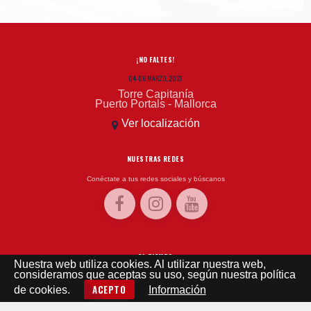
¡NO FALTES!
04-06 MARZO, 2027
Torre Capitanía
Puerto Portals - Mallorca
Ver localización
NUESTRAS REDES
Conéctate a tus redes sociales y búscanos
EL TIEMPO
Nuestra web utiliza cookies. Al utilizar nuestra web,
consideramos que aceptas su uso, según nuestra política
El tiempo - Tutiempo.net
ACEPTO
de cookies.
Información